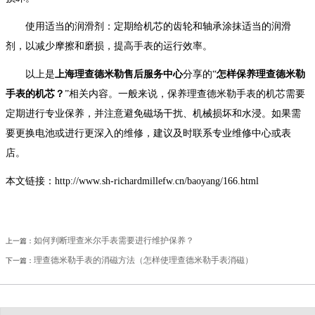
黑龙江省伊春市伊美区通河路理查德米勒售后服务中心（需提前预约）
使用适当的润滑剂：定期给机芯的齿轮和轴承涂抹适当的润滑
吉林省白城市洮北区明仁南街理查德米勒售后服务中心（需提前预约）
剂，以减少摩擦和磨损，提高手表的运行效率。
吉林省白山市浑江区浑江大街理查德米勒售后服务中心（需提前预约）
以上是
上海理查德米勒售后服务中心
分享的“
怎样保养理查德米勒
吉林省吉林市船营区河南街理查德米勒售后服务中心（需提前预约）
手表的机芯？
”相关内容。一般来说，保养理查德米勒手表的机芯需要
吉林省辽源市龙山区人民大街理查德米勒售后服务中心（需提前预约）
定期进行专业保养，并注意避免磁场干扰、机械损坏和水浸。如果需
吉林省梅河口市新华街道梅河大街理查德米勒售后服务中心（需提前预约）
要更换电池或进行更深入的维修，建议及时联系专业维修中心或表
吉林省四平市铁东区紫气大路与南九经街交汇处理查德米勒售后服务中心（需提前预约）
店。
吉林省松原市宁江区五环大街理查德米勒售后服务中心（需提前预约）
吉林省通化市东昌区环通乡江南大街理查德米勒售后服务中心（需提前预约）
本文链接：http://www.sh-richardmillefw.cn/baoyang/166.html
吉林省延边市延吉市解放路理查德米勒售后服务中心（需提前预约）
辽宁省鞍山市铁东区站前街理查德米勒售后服务中心（需提前预约）
如何判断理查米尔手表需要进行维护保养？
上一篇：
辽宁省本溪市平山区胜利路理查德米勒售后服务中心（需提前预约）
理查德米勒手表的消磁方法（怎样使理查德米勒手表消磁）
下一篇：
辽宁省朝阳市双塔区新华路理查德米勒售后服务中心（需提前预约）
辽宁省丹东市振兴区七经街理查德米勒售后服务中心（需提前预约）
辽宁省抚顺市新抚区东一路理查德米勒售后服务中心（需提前预约）