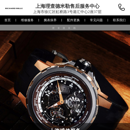
上海理查德米勒
售后服务中心
上海市徐汇区虹桥路3号港汇中心2座37层
首页
维修服务
腕表保养
配件更换
常见问题
联系我们