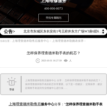
上海
维修服务
400-006-0073
2026年理查德米勒中国区售后服务网络优化升级公告
2026年8月理查德米勒全国官方售后客户服务热线：400-006-0073
寻找专属顾问
2026年8月理查德米勒售后服务中心最新网点地址：
▲
公告>
北京市东城区东长安街1号王府井东方广场W3座6层602室（需提前预约）
▼
北京市朝阳区建国门外大街甲6号华熙国际中心D座11层1102室（需提前预约）
上海理查德米勒售后服务中心
上海理查德米勒腕表保养
当前位置：
>
>
天津市和平区赤峰道136号天津国际金融中心26层2603室（需提前预约）
怎样保养理查德米勒手表的机芯？
上海市徐汇区虹桥路3号港汇中心2座37层3705室（需提前预约）
上海市黄浦区南京东路299号宏伊国际广场写字楼8层806室（需提前预约）
2023-10-31 16:27:59
人
南京市秦淮区中山南路1号南京中心22层22-C1-C3室（需提前预约）
常州市新北区龙锦路1590号现代传媒中心5号楼10层1008室（需提前预约）
上海理查德米勒售后服务中心 分享： 怎样保养理查德米勒手表的机芯？ 。
徐州市鼓楼区淮海东路29号苏宁广场IFC国际金融中心35层3508室（需提前预约）
保持理查德米勒手表的机芯非常重要。以下是一些建议： 定期保养：建议
定期将手表送到专业维修中心进行保......
扬州市邗江区国展路29号星耀天地写字楼1号楼18层1803室（需提前预约）
导读
盐城市盐都区世纪大道5号盐城金融城写字楼1号楼16层1604室（需提前预约）
泰州市海陵区永定东路399号置地商务中心东塔（华润万象城）17层1706室（需提前预约）
上海理查德米勒售后
服务中心
分享：“
怎样保养理查德米勒手表