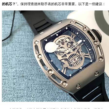
宁波市江北区大闸南路500号来福士广场办公楼20层2009室（需提前预约）
的机芯？
”。保持理查德米勒手表的机芯非常重要。以下是一些建议：
杭州市上城区钱江路1366号华润大厦A座5层503-5室（需提前预约）
金华市金东区东市南街777号金华万达广场4号楼22楼2209室（需提前预约）
绍兴市越城区胜利东路379号世茂天际中心写字楼8层805室（需提前预约）
嘉兴市南湖区广益路705号嘉兴世界贸易中心A座13层1304室（需提前预约）
南昌市红谷滩新区红谷中大道998号绿地双子塔（中央广场）A1座办公楼14层14-07室（需提前预约）
济南市历下区经十路11111号华润中心写字楼（万象城）15层1508室（需提前预约）
广州市天河区天河路230号万菱汇国际中心A塔7层704室（需提前预约）
广州市越秀区环市东路371-375号世界贸易中心大厦南塔15层1507室（需提前预约）
深圳市罗湖区深南东路5001号华润大厦17层1701室（需提前预约）
惠州市惠城区江北文昌一路7号华贸大厦（华贸天地）1座30层30-05室（需提前预约）
厦门市思明区湖滨东路95号万象城华润大厦B座11层1104室（需提前预约）
福州市晋安区竹屿路6号东二环泰禾广场2号楼5层509室（需提前预约）
成都市锦江区人民东路6号SAC东原中心24层2406B室（需提前预约）
重庆市江北区观音桥步行街2号融恒时代广场9层902室（需提前预约）