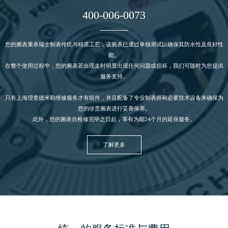
内蒙古自治区赤峰市红山区哈达街理查德米勒售后服务中心（需提前预约）
400-006-0073
内蒙古自治区鄂尔多斯市东胜区伊金霍洛街理查德米勒售后服务中心（需提前预约）
内蒙古自治区呼伦贝尔市海拉尔区中央街理查德米勒售后服务中心（需提前预约）
您的腕表秉承瑞士制表传统与精湛工艺，该腕表已通过单独测试以确保其防水性及良好性
能。
内蒙古自治区通辽市科尔沁区明仁大街理查德米勒售后服务中心（需提前预约）
在整个使用过程中，您的腕表若出现走时明显出现任何问题或损坏，我们可随时为您提供
内蒙古自治区乌海市海勃湾区人民南路理查德米勒售后服务中心（需提前预约）
服务支持。
内蒙古自治区乌兰察布市集宁区恩和大街理查德米勒售后服务中心（需提前预约）
只有上海理查德米勒
维修服务
才有组件，并且配备了专业制表师和必要技术设备来确保为
内蒙古自治区锡林郭勒盟市锡林浩特市光明街与额尔敦路交叉口理查德米勒售后服务中心（需提前预约）
您的珍贵腕表进行妥善保养。
内蒙古自治区兴安盟市乌兰浩特市兴安大街理查德米勒售后服务中心（需提前预约）
此外，您的腕表自检修完毕之日起，享有为期24个月的延保服务。
山西省大同市平城区迎宾街理查德米勒售后服务中心（需提前预约）
了解更多
山西省晋城市城区黄华街理查德米勒售后服务中心（需提前预约）
山西省晋中市榆次区顺城街理查德米勒售后服务中心（需提前预约）
山西省临汾市尧都区解放路理查德米勒售后服务中心（需提前预约）
山西省吕梁市离石区永宁中路与建设街交叉口理查德米勒售后服务中心（需提前预约）
山西省朔州市朔城区怡西路与鄯阳西街交汇处理查德米勒售后服务中心（需提前预约）
山西省忻州市忻府区和平东街与七一南路交叉口理查德米勒售后服务中心（需提前预约）