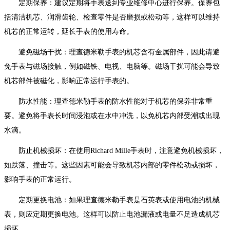
定期保养：建议定期将手表送到专业维修中心进行保养。保养包
长沙市芙蓉区建湘路393号世茂环球金融中心写字楼10层1013室（需提前预约）
括清洁机芯、润滑齿轮、检查零件是否磨损或松动等，这样可以维持
郑州市二七区民主路10号华润大厦29层2905室（需提前预约）
机芯的正常运转，延长手表的使用寿命。
太原市迎泽区迎泽街道解放路15号亨得利名表维修授权店3楼（需提前预约）
避免磁场干扰：理查德米勒手表的机芯含有金属部件，因此请避
沈阳市沈河区中街路137号亨得利名表维修授权店1楼（需提前预约）
免手表与磁场接触，例如磁铁、电视、电脑等。磁场干扰可能会导致
沈阳市沈河区中街路83号亨得利名表维修授权店1楼（需提前预约）
机芯部件被磁化，影响正常运行手表的。
黑龙江省大庆市萨尔图区会战大街理查德米勒售后服务中心（需提前预约）
黑龙江省鹤岗市向阳区红军路理查德米勒售后服务中心（需提前预约）
防水性能：理查德米勒手表的防水性能对于机芯的保养非常重
黑龙江省黑河市爱辉区中央街理查德米勒售后服务中心（需提前预约）
要。避免将手表长时间浸泡或在水中冲洗，以免机芯内部受潮或出现
水滴。
黑龙江省鸡西市鸡冠区红军路理查德米勒售后服务中心（需提前预约）
黑龙江省佳木斯市向阳区长安路理查德米勒售后服务中心（需提前预约）
防止机械损坏：在使用Richard Mille手表时，注意避免机械损坏，
黑龙江省牡丹江市东安区太平路理查德米勒售后服务中心（需提前预约）
如跌落、撞击等。这些因素可能会导致机芯内部的零件松动或损坏，
黑龙江省七台河市桃山区大同街理查德米勒售后服务中心（需提前预约）
影响手表的正常运行。
黑龙江省齐齐哈尔市龙沙区龙华路理查德米勒售后服务中心（需提前预约）
定期更换电池：如果理查德米勒手表是石英表或使用电池的机械
黑龙江省双鸭山市尖山区新兴大街理查德米勒售后服务中心（需提前预约）
表，则应定期更换电池。这样可以防止电池漏液或电量不足造成机芯
黑龙江省绥化市北林区新华街与康庄路交叉口理查德米勒售后服务中心（需提前预约）
损坏。