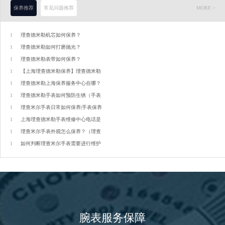
保养推荐
常见问题推荐
MORE >
辽宁省阜新市海州区解放大街理查德米勒售后服务中心（需提前预约）
辽宁省葫芦岛市连山区中央路理查德米勒售后服务中心（需提前预约）
1
理查德米勒机芯如何保养？
辽宁省锦州市古塔区中央大街理查德米勒售后服务中心（需提前预约）
1
理查德米勒如何打磨抛光？
辽宁省辽阳市白塔区新运大街理查德米勒售后服务中心（需提前预约）
1
理查德米勒表带如何保养？
辽宁省盘锦市兴隆台区石油大街理查德米勒售后服务中心（需提前预约）
1
【上海理查德米勒保养】理查德米勒
1
理查德米勒上海保养服务中心在哪？
辽宁省铁岭市银州区南马路理查德米勒售后服务中心（需提前预约）
1
理查德米勒手表如何预防生锈（手表
辽宁省营口市站前区市府路与渤海大街交叉口理查德米勒售后服务中心（需提前预约）
1
理查米尔手表日常如何保养|手表保养
辽宁省沈阳市沈河区中街路137号亨得利名表维修授权店1楼理查德米勒售后服务中心（需提前预约）
1
上海理查德米勒手表维修中心电话是
辽宁省沈阳市沈河区中街路83号亨得利名表维修授权店1楼理查德米勒售后服务中心（需提前预约）
1
理查米尔手表外观怎么保养？（理查
1
如何判断理查米尔手表需要进行维护
北京市朝阳区建国门外大街甲6号华熙国际中心D座11层1102室理查德米勒售后服务中心（需提前预约）
北京市东城区东长安街1号王府井东方广场W3座6层602室理查德米勒售后服务中心（需提前预约）
河北省保定市竞秀区朝阳北大街北国先天下理查德米勒售后服务中心（需提前预约）
内蒙古自治区阿拉善盟市左旗土尔扈特大街理查德米勒售后服务中心（需提前预约）
内蒙古自治区巴彦淖尔市临河区新华街理查德米勒售后服务中心（需提前预约）
腕表服务保障
内蒙古自治区包头市青山区幸福路甲3号王府井百货名表维修理查德米勒售后服务中心（需提前预约）