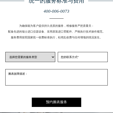
统一的服务标准与费用
山西省阳泉市郊区平阳东街与新城大道交叉口理查德米勒售后服务中心（需提前预约）
400-006-0073
山西省运城市盐湖区河东街理查德米勒售后服务中心（需提前预约）
山西省长治市潞州区英雄中路理查德米勒售后服务中心（需提前预约）
为确保能为客户提供持久优质的服务，维修服务严把质量关：
山西省太原市迎泽区迎泽街道解放路15号亨得利名表维修授权店3楼理查德米勒售后服务中心（需提前预约）
配备先进的瑞士进口仪器设备、采用原装进口零配件、严格执行技术操作规范。
天津市和平区赤峰道136号天津国际金融中心26层2603室理查德米勒售后服务中心（需提前预约）
服务费用按照国家统一收费标准执行，杜绝乱收费与任何增项的情况发生。
安徽省安庆市迎江区人民路理查德米勒售后服务中心（需提前预约）
安徽省蚌埠市蚌山区淮河路理查德米勒售后服务中心（需提前预约）
安徽省亳州市谯城区魏武大道理查德米勒售后服务中心（需提前预约）
安徽省池州市贵池区长江路理查德米勒售后服务中心（需提前预约）
安徽省滁州市琅琊区南谯北路理查德米勒售后服务中心（需提前预约）
安徽省阜阳市颍州区颍州北路理查德米勒售后服务中心（需提前预约）
安徽省淮北市相山区淮海路理查德米勒售后服务中心（需提前预约）
安徽省淮南市田家庵区国庆中路理查德米勒售后服务中心（需提前预约）
安徽省黄山市屯溪区黄山西路理查德米勒售后服务中心（需提前预约）
安徽省六安市金安区解放中路理查德米勒售后服务中心（需提前预约）